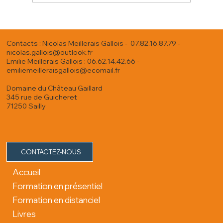
Pourquoi la géobiologie coûte-t-elle cher ? Derrière
le prix, la réalité du terrain.
Contacts : Nicolas Meillerais Gallois - 07.82.16.87.79 -
nicolas.gallois@outlook.fr
Emilie Meillerais Gallois : 06.62.14.42.66 -
emiliemeilleraisgallois@ecomail.fr
Domaine du Château Gaillard
345 rue de Guicheret
71250 Sailly
CONTACTEZ-NOUS
Accueil
Formation en présentiel
Formation en distanciel
Livres