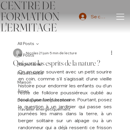
CENTRE DE
FORMATION
Se connecter
L'ERMITAGE
All Posts
Nicolas
21 juin
5 min de lecture
All Posts
Qui sont les esprits de la nature ?
Magnétisme
On en parle souvent avec un petit sourire 
Radiesthésie
en coin, comme s’il s’agissait d’une vieille 
Maison
histoire pour endormir les enfants ou d’un 
Âmes
reste de folklore poussiéreux oublié au 
fond d'une forêt bretonne. Pourtant, posez 
Développement personnel
la question à un jardinier qui passe ses 
Travailler énergétiquement
journées les mains dans la terre, à un 
berger solitaire sur un alpage ou à un 
randonneur qui a déjà ressenti ce frisson 