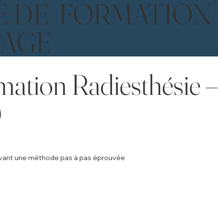
E DE FORMATION
TAGE
mation Radiesthésie 
)
uivant une méthode pas à pas éprouvée