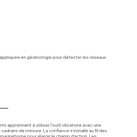
 appliquée en géobiologie pour détecter les réseaux
 apprennent à utiliser l'outil vibratoire avec une
 cadrans de mesure. La confiance s'installe au fil des
 magnétisme pour élargir le champ d'action. Les