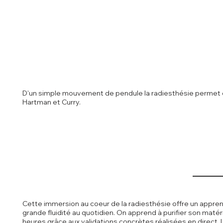
D'un simple mouvement de pendule la radiesthésie permet de
Hartman et Curry.
Cette immersion au coeur de la radiesthésie offre un apprent
grande fluidité au quotidien. On apprend à purifier son matér
heures grâce aux validations concrètes réalisées en direct.