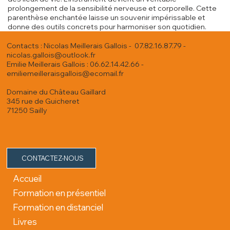
prolongement de la sensibilité nerveuse et corporelle. Cette
parenthèse enchantée laisse un souvenir impérissable et
donne des outils concrets pour harmoniser son quotidien.
Contacts : Nicolas Meillerais Gallois - 07.82.16.87.79 -
nicolas.gallois@outlook.fr
Emilie Meillerais Gallois : 06.62.14.42.66 -
emiliemeilleraisgallois@ecomail.fr
Domaine du Château Gaillard
345 rue de Guicheret
71250 Sailly
CONTACTEZ-NOUS
Accueil
Formation en présentiel
Formation en distanciel
Livres