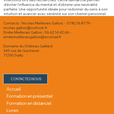
intentions lors des recherches. Cette démarche permet
d'éviter l'influence du mental et d'obtenir une neutralité
parfaite. Une opportunité idéale pour redonner du sens à son
intuition et avancer avec sérénité sur son chemin personnel.
Contacts : Nicolas Meillerais Gallois - 07.82.16.87.79 -
nicolas.gallois@outlook.fr
Emilie Meillerais Gallois : 06.62.14.42.66 -
emiliemeilleraisgallois@ecomail.fr
Domaine du Château Gaillard
345 rue de Guicheret
71250 Sailly
CONTACTEZ-NOUS
Accueil
Formation en présentiel
Formation en distanciel
Livres