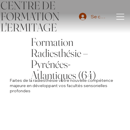
CENTRE DE
FORMATION
Se connecter
L'ERMITAGE
Formation
Radiesthésie –
Pyrénées-
Atlantiques (64)
Faites de la radiesthésie votre nouvelle compétence
majeure en développant vos facultés sensorielles
profondes