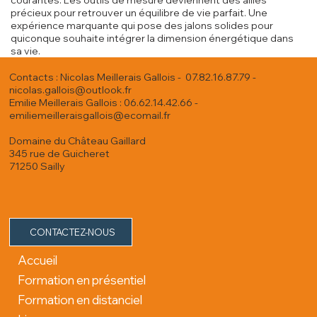
courantes. Les outils de mesure deviennent des alliés
précieux pour retrouver un équilibre de vie parfait. Une
expérience marquante qui pose des jalons solides pour
quiconque souhaite intégrer la dimension énergétique dans
sa vie.
Contacts : Nicolas Meillerais Gallois - 07.82.16.87.79 -
nicolas.gallois@outlook.fr
Emilie Meillerais Gallois : 06.62.14.42.66 -
emiliemeilleraisgallois@ecomail.fr
Domaine du Château Gaillard
345 rue de Guicheret
71250 Sailly
CONTACTEZ-NOUS
Accueil
Formation en présentiel
Formation en distanciel