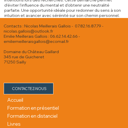
intentions lors des recherches. Cette démarche permet
d'éviter l'influence du mental et d'obtenir une neutralité
parfaite. Une opportunité idéale pour redonner du sens à son
intuition et avancer avec sérénité sur son chemin personnel.
Contacts : Nicolas Meillerais Gallois - 07.82.16.87.79 -
nicolas.gallois@outlook.fr
Emilie Meillerais Gallois : 06.62.14.42.66 -
emiliemeilleraisgallois@ecomail.fr
Domaine du Château Gaillard
345 rue de Guicheret
71250 Sailly
CONTACTEZ-NOUS
Accueil
Formation en présentiel
Formation en distanciel
Livres