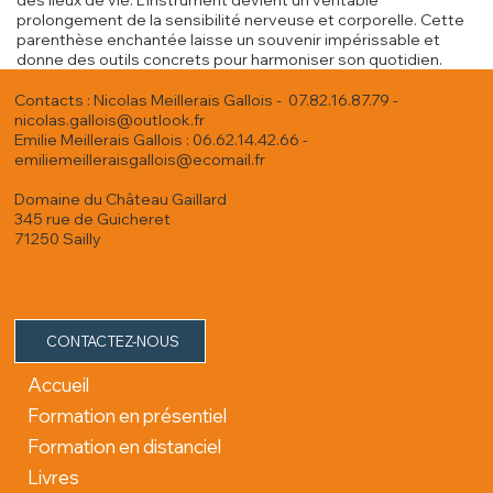
des lieux de vie. L'instrument devient un véritable
prolongement de la sensibilité nerveuse et corporelle. Cette
parenthèse enchantée laisse un souvenir impérissable et
donne des outils concrets pour harmoniser son quotidien.
Contacts : Nicolas Meillerais Gallois - 07.82.16.87.79 -
nicolas.gallois@outlook.fr
Emilie Meillerais Gallois : 06.62.14.42.66 -
emiliemeilleraisgallois@ecomail.fr
Domaine du Château Gaillard
345 rue de Guicheret
71250 Sailly
CONTACTEZ-NOUS
Accueil
Formation en présentiel
Formation en distanciel
Livres