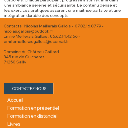
corporels. Chaque participant progresse à son rythme dans
une ambiance sereine et sécurisante. Le contenu dense et
les exercices pratiques assurent une maîtrise parfaite et une
intégration durable des concepts.
Contacts : Nicolas Meillerais Gallois - 07.82.16.87.79 -
nicolas.gallois@outlook.fr
Emilie Meillerais Gallois : 06.62.14.42.66 -
emiliemeilleraisgallois@ecomail.fr
Domaine du Château Gaillard
345 rue de Guicheret
71250 Sailly
CONTACTEZ-NOUS
Accueil
Formation en présentiel
Formation en distanciel
Livres