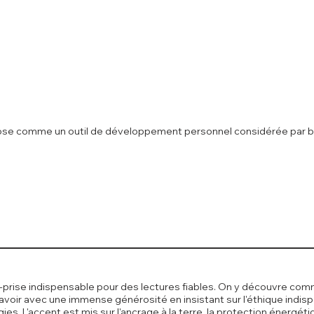
 s'impose comme un outil de développement personnel considérée par
r-prise indispensable pour des lectures fiables. On y découvre co
savoir avec une immense générosité en insistant sur l'éthique indi
es. L'accent est mis sur l'ancrage à la terre, la protection énergét