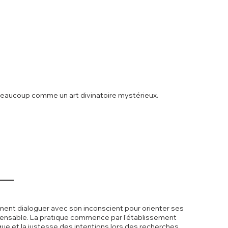
 beaucoup comme un art divinatoire mystérieux.
mment dialoguer avec son inconscient pour orienter ses
spensable. La pratique commence par l'établissement
ique et la justesse des intentions lors des recherches.