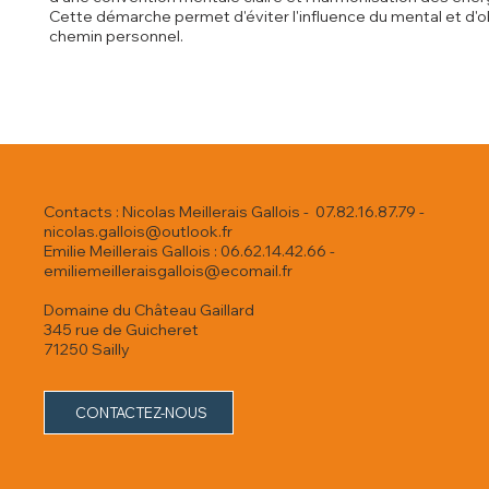
Cette démarche permet d'éviter l'influence du mental et d'ob
chemin personnel.
Contacts : Nicolas Meillerais Gallois - 07.82.16.87.79 -
nicolas.gallois@outlook.fr
Emilie Meillerais Gallois : 06.62.14.42.66 -
emiliemeilleraisgallois@ecomail.fr
Domaine du Château Gaillard
345 rue de Guicheret
71250 Sailly
CONTACTEZ-NOUS