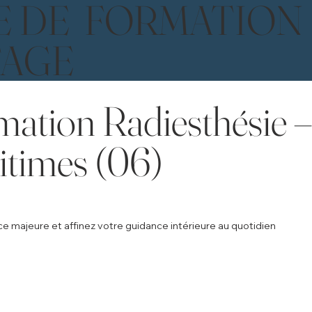
E DE FORMATION
TAGE
ation Radiesthésie –
itimes (06)
e majeure et affinez votre guidance intérieure au quotidien