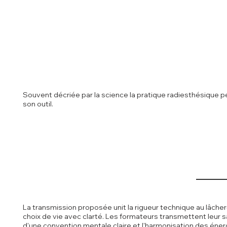
Souvent décriée par la science la pratique radiesthésique pe
son outil.
La transmission proposée unit la rigueur technique au lâche
choix de vie avec clarté. Les formateurs transmettent leur 
d'une convention mentale claire et l'harmonisation des énergi