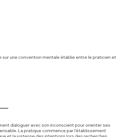
 sur une convention mentale établie entre le praticien et
mment dialoguer avec son inconscient pour orienter ses
spensable. La pratique commence par l'établissement
ique et la justesse des intentions lors des recherches.