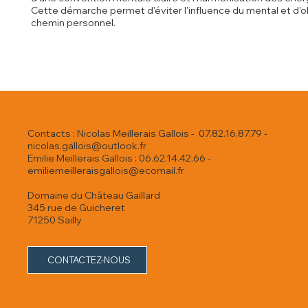
Cette démarche permet d'éviter l'influence du mental et d'ob
chemin personnel.
Contacts : Nicolas Meillerais Gallois - 07.82.16.87.79 -
nicolas.gallois@outlook.fr
Emilie Meillerais Gallois : 06.62.14.42.66 -
emiliemeilleraisgallois@ecomail.fr
Domaine du Château Gaillard
345 rue de Guicheret
71250 Sailly
CONTACTEZ-NOUS