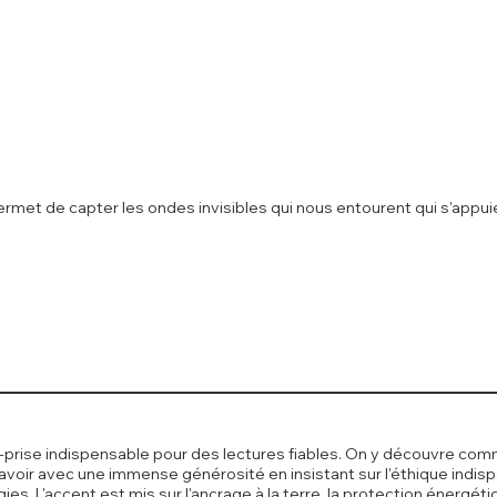
rmet de capter les ondes invisibles qui nous entourent qui s'appuie
r-prise indispensable pour des lectures fiables. On y découvre co
savoir avec une immense générosité en insistant sur l'éthique indi
es. L'accent est mis sur l'ancrage à la terre, la protection énergét