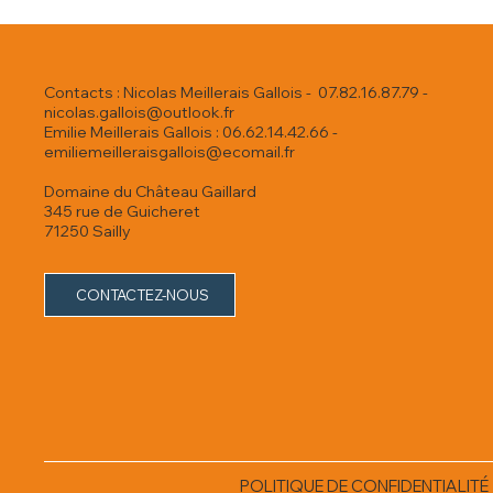
Contacts : Nicolas Meillerais Gallois - 07.82.16.87.79 -
nicolas.gallois@outlook.fr
Emilie Meillerais Gallois : 06.62.14.42.66 -
emiliemeilleraisgallois@ecomail.fr
Domaine du Château Gaillard
345 rue de Guicheret
71250 Sailly
CONTACTEZ-NOUS
POLITIQUE DE CONFIDENTIALITÉ