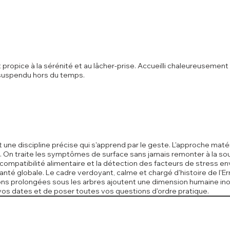
opice à la sérénité et au lâcher-prise. Accueilli chaleureusement à
suspendu hors du temps.
 une discipline précise qui s'apprend par le geste. L'approche matér
in. On traite les symptômes de surface sans jamais remonter à la sou
e compatibilité alimentaire et la détection des facteurs de stress e
nté globale. Le cadre verdoyant, calme et chargé d'histoire de l'Er
ions prolongées sous les arbres ajoutent une dimension humaine in
vos dates et de poser toutes vos questions d'ordre pratique.