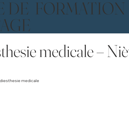
E DE FORMATION
TAGE
thesie medicale – Niè
adiesthesie medicale