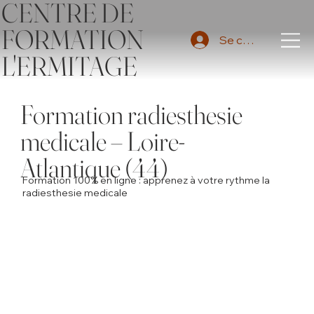
CENTRE DE
FORMATION
Se connecter
L'ERMITAGE
Formation radiesthesie
medicale – Loire-
Atlantique (44)
Formation 100% en ligne : apprenez à votre rythme la
radiesthesie medicale