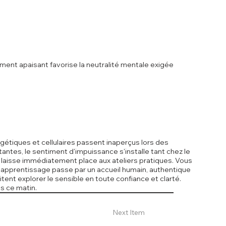
ement apaisant favorise la neutralité mentale exigée
gétiques et cellulaires passent inaperçus lors des
ntes, le sentiment d'impuissance s'installe tant chez le
ie laisse immédiatement place aux ateliers pratiques. Vous
n apprentissage passe par un accueil humain, authentique
nt explorer le sensible en toute confiance et clarté.
s ce matin.
Next Item