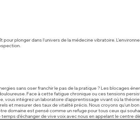
t pour plonger dans l'univers de la médecine vibratoire. L'environn
rospection.
ergies sans oser franchir le pas de la pratique ? Les blocages éner
uloureuse. Face à cette fatigue chronique ou ces tensions persista
tage, vous intégrez un laboratoire d'apprentissage vivant où la théor
rels et mesurer des taux de vitalité précis. Nous croyons qu'un bo
tre domaine est pensé comme un refuge pour tous ceux qui souhaite
 temps d'échanger de vive voix avec nous en appelant le centre dè