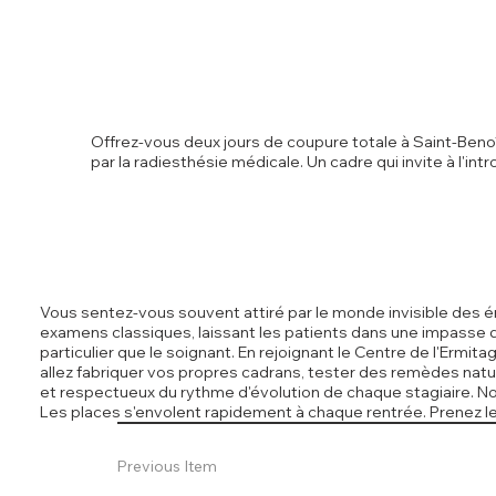
Offrez-vous deux jours de coupure totale à Saint-Benoî
par la radiesthésie médicale. Un cadre qui invite à l'int
Vous sentez-vous souvent attiré par le monde invisible des én
examens classiques, laissant les patients dans une impasse do
particulier que le soignant. En rejoignant le Centre de l'Ermi
allez fabriquer vos propres cadrans, tester des remèdes natu
et respectueux du rythme d'évolution de chaque stagiaire. No
Les places s'envolent rapidement à chaque rentrée. Prenez le
Previous Item