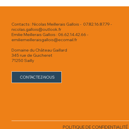
Contacts : Nicolas Meillerais Gallois - 07.82.16.87.79 -
nicolas.gallois@outlook.fr
Emilie Meillerais Gallois : 06.62.14.42.66 -
emiliemeilleraisgallois@ecomail.fr
Domaine du Château Gaillard
345 rue de Guicheret
71250 Sailly
CONTACTEZ-NOUS
POLITIQUE DE CONFIDENTIALITÉ