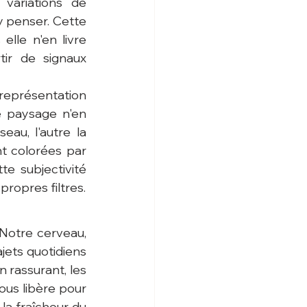
variations de 
 penser. Cette 
elle n'en livre 
ir de signaux 
eprésentation 
 paysage n'en 
au, l'autre la 
nt colorées par 
 subjectivité 
propres filtres.
Notre cerveau, 
jets quotidiens 
 rassurant, les 
ous libère pour 
a fraîcheur du 