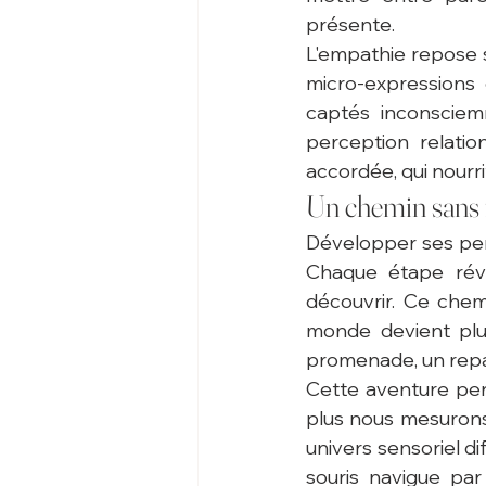
présente.
L'empathie repose su
micro-expressions 
captés inconsciemm
perception relatio
accordée, qui nourrit
Un chemin sans 
Développer ses perc
Chaque étape révè
découvrir. Ce chem
monde devient plus
promenade, un repa
Cette aventure perc
plus nous mesurons
univers sensoriel dif
souris navigue par