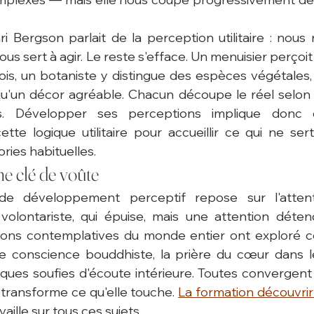
 Bergson parlait de la perception utilitaire : nous
us sert à agir. Le reste s'efface. Un menuisier perçoit
is, un botaniste y distingue des espèces végétales
qu'un décor agréable. Chacun découpe le réel selon 
s. Développer ses perceptions implique donc 
 logique utilitaire pour accueillir ce qui ne sert 
ies habituelles.
e clé de voûte
de développement perceptif repose sur l'attent
 volontariste, qui épuise, mais une attention détend
tions contemplatives du monde entier ont exploré ce
ne conscience bouddhiste, la prière du cœur dans le
iques soufies d'écoute intérieure. Toutes convergen
n transforme ce qu'elle touche. 
La formation découvrir
availle sur tous ces sujets.