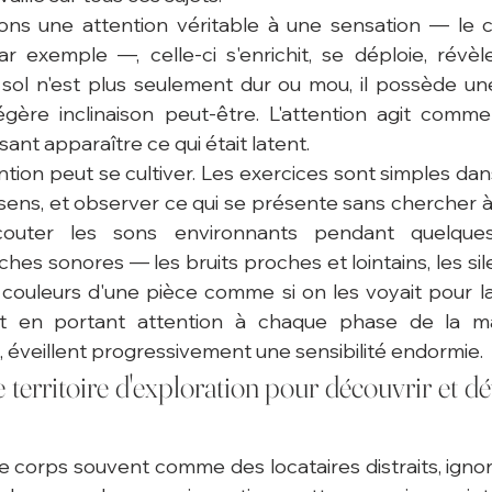
ns une attention véritable à une sensation — le c
ar exemple —, celle-ci s'enrichit, se déploie, révè
sol n'est plus seulement dur ou mou, il possède un
égère inclinaison peut-être. L'attention agit comme
ant apparaître ce qui était latent.
ntion peut se cultiver. Les exercices sont simples dans 
un sens, et observer ce qui se présente sans chercher 
Écouter les sons environnants pendant quelques
hes sonores — les bruits proches et lointains, les sil
couleurs d'une pièce comme si on les voyait pour la 
 en portant attention à chaque phase de la mas
, éveillent progressivement une sensibilité endormie.
erritoire d'exploration pour découvrir et dé
 corps souvent comme des locataires distraits, ignor