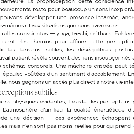
 demeure. La proprioception, cette conscience int
ouvements, reste pour beaucoup un sens inexploré. P
 pouvons développer une présence incarnée, ancrée
s-mêmes et aux situations que nous traversons.
relles conscientes — yoga, tai-chi, méthode Feldenkr
sent des chemins pour affiner cette perception i
r les tensions inutiles, les déséquilibres postura
travail patient révèle souvent des liens insoupçonnés 
s schémas corporels. Une mâchoire crispée peut té
s épaules voûtées d'un sentiment d'accablement. En 
le, nous gagnons un accès plus direct à notre vie inté
perceptions subtiles
ons physiques évidentes, il existe des perceptions p
. L'atmosphère d'un lieu, la qualité énergétique d'
récède une décision — ces expériences échappent a
ques mais n'en sont pas moins réelles pour qui prend l