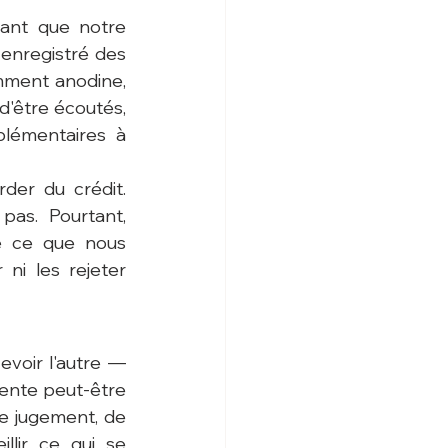
vant que notre 
enregistré des 
mment anodine, 
'être écoutés, 
lémentaires à 
er du crédit. 
as. Pourtant, 
e ce que nous 
ni les rejeter 
voir l'autre — 
ente peut-être 
e jugement, de 
lir ce qui se 