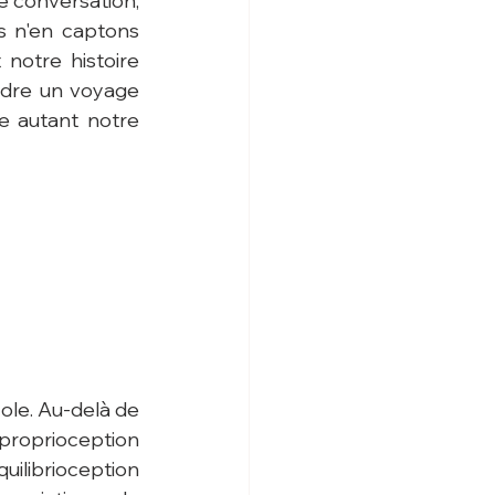
e conversation, 
s n'en captons 
notre histoire 
ndre un voyage 
 autant notre 
ole. Au-delà de 
 proprioception 
uilibrioception 