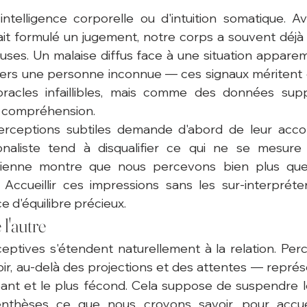
intelligence corporelle ou d'intuition somatique. A
'ait formulé un jugement, notre corps a souvent déjà 
uses. Un malaise diffus face à une situation appare
ers une personne inconnue — ces signaux méritent d
cles infaillibles, mais comme des données supp
e compréhension.
rceptions subtiles demande d'abord de leur accord
onaliste tend à disqualifier ce qui ne se mesure p
idienne montre que nous percevons bien plus qu
Accueillir ces impressions sans les sur-interpréter 
e d'équilibre précieux.
l'autre
ptives s'étendent naturellement à la relation. Perce
ir, au-delà des projections et des attentes — représ
geant et le plus fécond. Cela suppose de suspendre l
nthèses ce que nous croyons savoir, pour accueil