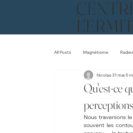
CENTR
L'ERMI
All Posts
Magnétisme
Radie
Nicolas
31 mai
5 m
Qu'est-ce q
perceptions
Nous traversons le
souvent les contour