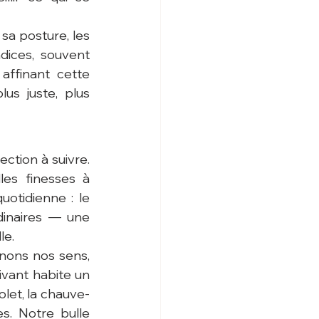
sa posture, les 
dices, souvent 
ffinant cette 
s juste, plus 
tion à suivre. 
es finesses à 
tidienne : le 
inaires — une 
le.
nons nos sens, 
vant habite un 
iolet, la chauve-
s. Notre bulle 