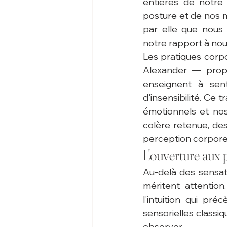
entières de notre
posture et de nos m
par elle que nous
notre rapport à nou
Les pratiques corpo
Alexander — propo
enseignent à senti
d'insensibilité. Ce 
émotionnels et no
colère retenue, de
perception corporel
L'ouverture aux 
Au-delà des sensati
méritent attention
l'intuition qui p
sensorielles classi
observer.