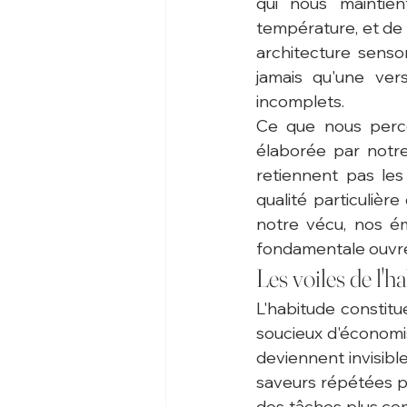
qui nous maintien
température, et de 
architecture sensor
jamais qu'une vers
incomplets.
Ce que nous perce
élaborée par notr
retiennent pas les 
qualité particulièr
notre vécu, nos é
fondamentale ouvre 
Les voiles de l'h
L'habitude constit
soucieux d'économis
deviennent invisible
saveurs répétées pe
des tâches plus co