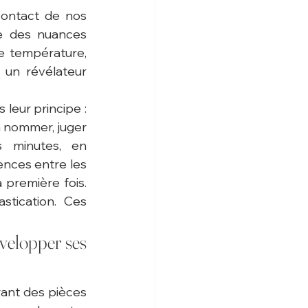
ontact de nos 
le des nuances 
e température, 
 un révélateur 
leur principe : 
à nommer, juger 
 minutes, en 
ences entre les 
première fois. 
tication. Ces 
velopper ses 
ant des pièces 