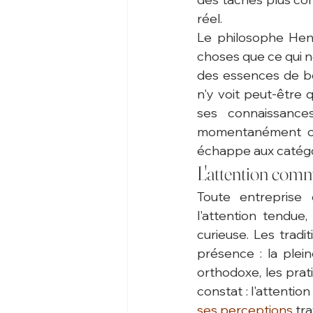
réel.
Le philosophe Henri
choses que ce qui no
des essences de bo
n'y voit peut-être 
ses connaissance
momentanément cette
échappe aux catégor
L'attention comm
Toute entreprise 
l'attention tendue,
curieuse. Les tradi
présence : la plei
orthodoxe, les prat
constat : l'attentio
ses perceptions
 tr