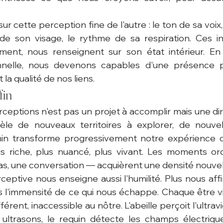
r cette perception fine de l'autre : le ton de sa voix, 
de son visage, le rythme de sa respiration. Ces in
ent, nous renseignent sur son état intérieur. En a
nnelle, nous devenons capables d'une présence plu
 la qualité de nos liens.
fin
eptions n'est pas un projet à accomplir mais une direc
le de nouveaux territoires à explorer, de nouvell
in transforme progressivement notre expérience quo
 riche, plus nuancé, plus vivant. Les moments ord
s, une conversation — acquièrent une densité nouvel
eptive nous enseigne aussi l'humilité. Plus nous affi
 l'immensité de ce qui nous échappe. Chaque être vi
férent, inaccessible au nôtre. L'abeille perçoit l'ultrav
 ultrasons, le requin détecte les champs électrique