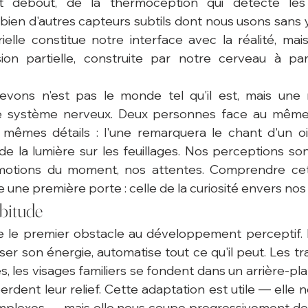
t debout, de la thermoception qui détecte les 
bien d'autres capteurs subtils dont nous usons sans y
ielle constitue notre interface avec la réalité, mais 
ion partielle, construite par notre cerveau à part
vons n'est pas le monde tel qu'il est, mais une r
e système nerveux. Deux personnes face au même
mêmes détails : l'une remarquera le chant d'un oise
e de la lumière sur les feuillages. Nos perceptions so
motions du moment, nos attentes. Comprendre cette
une première porte : celle de la curiosité envers nos 
abitude
ue le premier obstacle au développement perceptif. 
er son énergie, automatise tout ce qu'il peut. Les tra
s, les visages familiers se fondent dans un arrière-plan
rdent leur relief. Cette adaptation est utile — elle n
mplexes — mais elle nous coupe progressivement de l