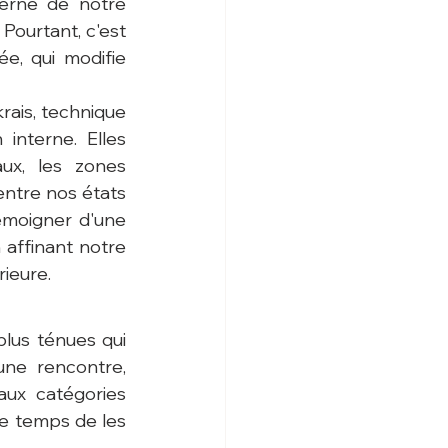
erne de notre 
ourtant, c'est 
, qui modifie 
ais, technique 
nterne. Elles 
ux, les zones 
entre nos états 
moigner d'une 
affinant notre 
rieure.
lus ténues qui 
une rencontre, 
ux catégories 
e temps de les 