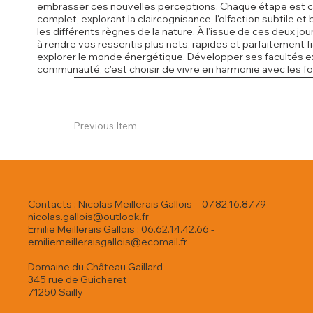
embrasser ces nouvelles perceptions. Chaque étape est con
complet, explorant la claircognisance, l'olfaction subtile
les différents règnes de la nature. À l'issue de ces deux 
à rendre vos ressentis plus nets, rapides et parfaitement fi
explorer le monde énergétique. Développer ses facultés ex
communauté, c'est choisir de vivre en harmonie avec les f
Previous Item
Contacts : Nicolas Meillerais Gallois - 07.82.16.87.79 -
nicolas.gallois@outlook.fr
Emilie Meillerais Gallois : 06.62.14.42.66 -
emiliemeilleraisgallois@ecomail.fr
Domaine du Château Gaillard
345 rue de Guicheret
71250 Sailly