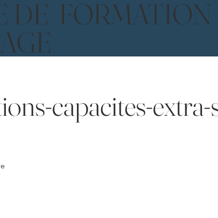
E DE FORMATION
TAGE
ons-capacites-extra-s
re