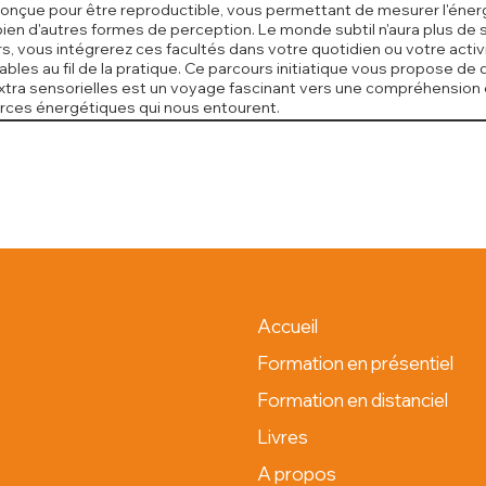
çue pour être reproductible, vous permettant de mesurer l'énergie
 et bien d'autres formes de perception. Le monde subtil n'aura plus
jours, vous intégrerez ces facultés dans votre quotidien ou votre a
ables au fil de la pratique. Ce parcours initiatique vous propose de
tra sensorielles est un voyage fascinant vers une compréhension él
orces énergétiques qui nous entourent.
Accueil
Formation en présentiel
Formation en distanciel
Livres
A propos