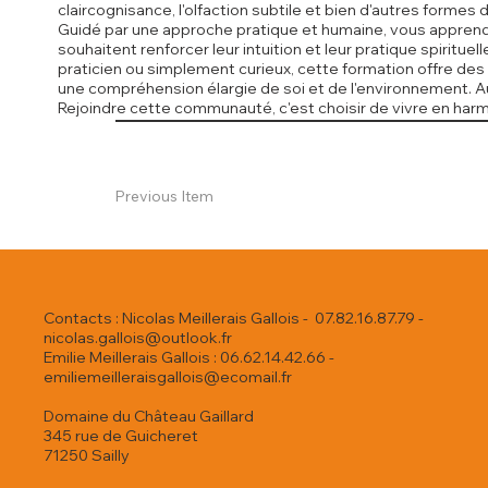
claircognisance, l'olfaction subtile et bien d'autres formes
Guidé par une approche pratique et humaine, vous apprendr
souhaitent renforcer leur intuition et leur pratique spiritu
praticien ou simplement curieux, cette formation offre des
une compréhension élargie de soi et de l'environnement. Au
Rejoindre cette communauté, c'est choisir de vivre en har
Previous Item
Contacts : Nicolas Meillerais Gallois - 07.82.16.87.79 -
nicolas.gallois@outlook.fr
Emilie Meillerais Gallois : 06.62.14.42.66 -
emiliemeilleraisgallois@ecomail.fr
Domaine du Château Gaillard
345 rue de Guicheret
71250 Sailly