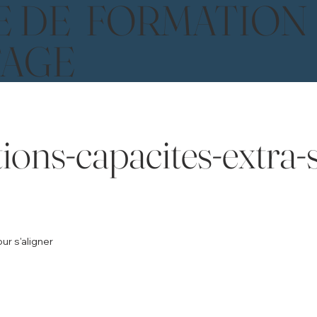
E DE FORMATION
TAGE
ons-capacites-extra-s
ur s'aligner