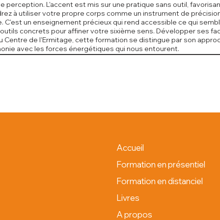
 de perception. L'accent est mis sur une pratique sans outil, favori
ez à utiliser votre propre corps comme un instrument de précision
elle. C'est un enseignement précieux qui rend accessible ce qui semb
 outils concrets pour affiner votre sixième sens. Développer ses fa
 Centre de l'Ermitage, cette formation se distingue par son approch
monie avec les forces énergétiques qui nous entourent.
Accueil
Formation en présentiel
Formation en distanciel
Livres
A propos