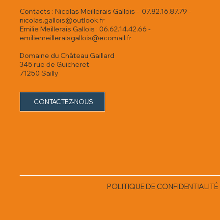
Contacts : Nicolas Meillerais Gallois - 07.82.16.87.79 -
nicolas.gallois@outlook.fr
Emilie Meillerais Gallois : 06.62.14.42.66 -
emiliemeilleraisgallois@ecomail.fr
Domaine du Château Gaillard
345 rue de Guicheret
71250 Sailly
CONTACTEZ-NOUS
POLITIQUE DE CONFIDENTIALITÉ