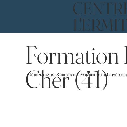
CENTR
L'ERMI
Formation E
Cher (41)
Découvrez les Secrets de l'Exorcisme de Lignée et 