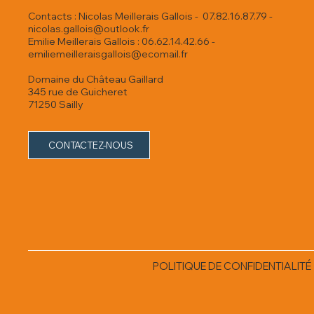
Contacts : Nicolas Meillerais Gallois - 07.82.16.87.79 -
nicolas.gallois@outlook.fr
Emilie Meillerais Gallois : 06.62.14.42.66 -
emiliemeilleraisgallois@ecomail.fr
Domaine du Château Gaillard
345 rue de Guicheret
71250 Sailly
CONTACTEZ-NOUS
POLITIQUE DE CONFIDENTIALITÉ