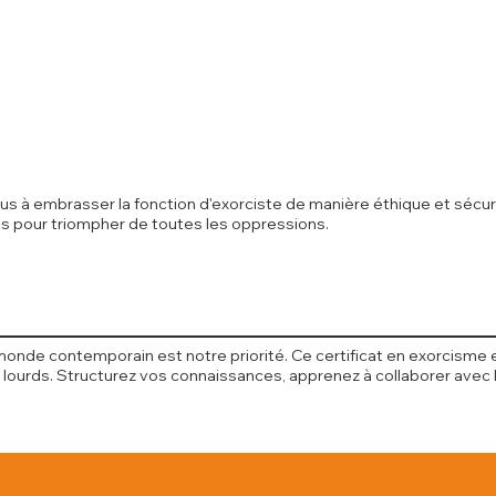
vous à embrasser la fonction d'exorciste de manière éthique et sécu
res pour triompher de toutes les oppressions.
monde contemporain est notre priorité. Ce certificat en exorcisme 
urds. Structurez vos connaissances, apprenez à collaborer avec l