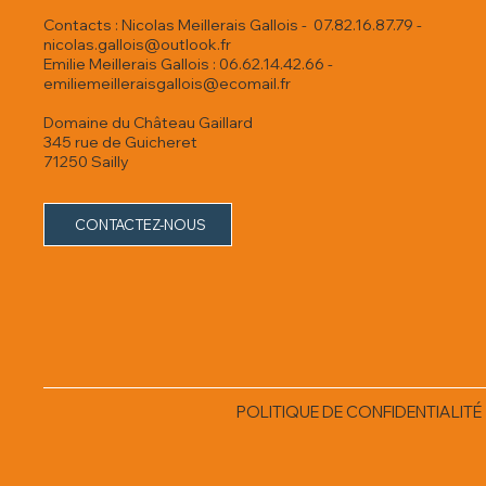
Contacts : Nicolas Meillerais Gallois - 07.82.16.87.79 -
nicolas.gallois@outlook.fr
Emilie Meillerais Gallois : 06.62.14.42.66 -
emiliemeilleraisgallois@ecomail.fr
Domaine du Château Gaillard
345 rue de Guicheret
71250 Sailly
CONTACTEZ-NOUS
POLITIQUE DE CONFIDENTIALITÉ